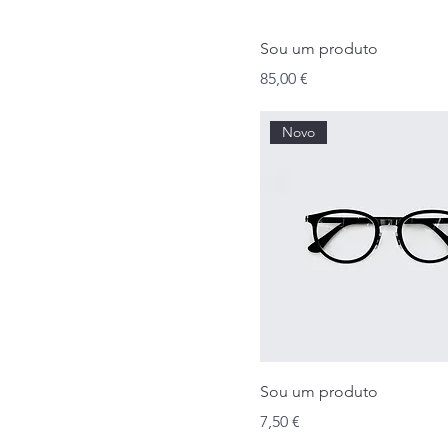
Sou um produto
Preço
85,00 €
Novo
Sou um produto
Preço
7,50 €