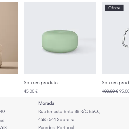
Oferta
Sou um produto
Sou um prod
Preço
Preço normal
Preç
45,00 €
100,00 €
95,0
Morada
140
Rua Ernesto Brito 88 R/C ESQ.,
4585-544 Sobreira
nal
 768
Paredes, Portugal