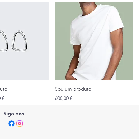
uto
Sou um produto
o promocional
Preço
0 €
600,00 €
Siga-nos