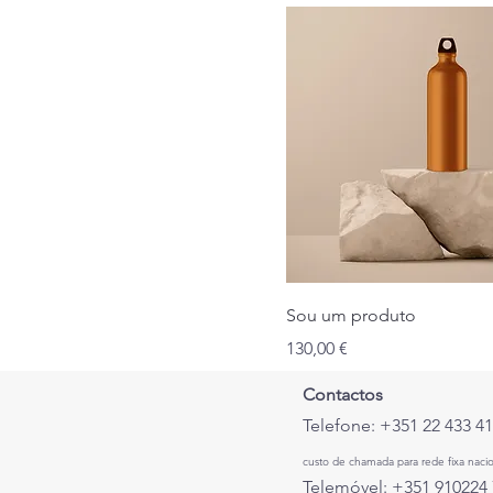
Sou um produto
Preço
130,00 €
Contactos
Telefone: +351 22 433 4
custo de chamada para rede fixa nacio
Telemóvel: +351 910224