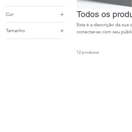
Todos os prod
Cor
Esta é a descrição da sua 
Tamanho
conectar-se com seu públi
250 ml
500 ml
12 produtos
80 ml
Large
Medium
Small